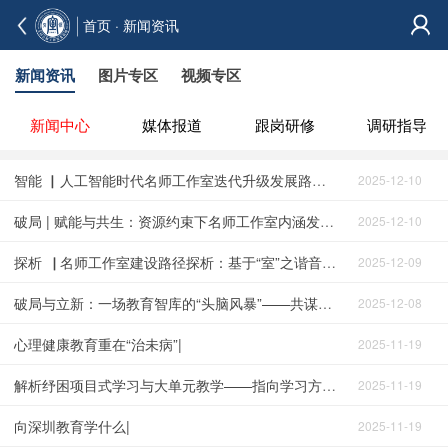
首页
· 新闻资讯
新闻资讯
图片专区
视频专区
新闻中心
媒体报道
跟岗研修
调研指导
智能 ▏人工智能时代名师工作室迭代升级发展路径思考|
2025-12-10
破局 | 赋能与共生：资源约束下名师工作室内涵发展的路径探索——以陈燕教育科研工作室的实践演进为例|
2025-12-10
探析▕ 名师工作室建设路径探析：基于“室”之谐音文化的分析|
2025-12-09
破局与立新：一场教育智库的“头脑风暴”——共谋名师工作室高质量发展路径|
2025-12-08
心理健康教育重在“治未病”|
2025-11-19
解析纾困项目式学习与大单元教学——指向学习方式变革的 AI赋能|
2025-11-19
向深圳教育学什么|
2025-11-19