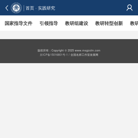
首页
· 实践研究
国家指导文件
引领指导
教研组建设
教研转型创新
教
版权所有：Copyright © 2025 www.msgzslm.com
京ICP备15016801号-1
/ 全国名师工作室发展网