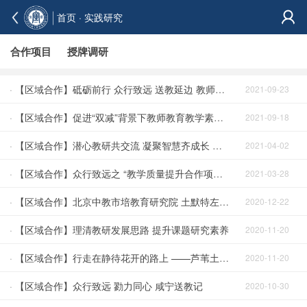
首页
· 实践研究
合作项目
授牌调研
·
【区域合作】砥砺前行 众行致远 送教延边 教师专业发展视域下的教研使命专题研修活动走进延边州
2021-09-23
·
【区域合作】促进“双减”背景下教师教育教学素养全面提升
2021-09-18
·
【区域合作】潜心教研共交流 凝聚智慧齐成长 ——记芦苇土左旗初中语文名师工作室活动
2021-04-02
·
【区域合作】众行致远之 “教学质量提升合作项目”启动仪式 暨专题研修活动在宁夏⾃治区宁东学校举行
2021-03-28
·
【区域合作】北京中教市培教育研究院 土默特左旗专家工作站中期推进汇报现场会 在金山学校召开
2020-12-22
·
【区域合作】理清教研发展思路 提升课题研究素养
2020-11-20
·
【区域合作】行走在静待花开的路上 ——芦苇土左旗语文名师工作室活动
2020-11-20
·
【区域合作】众行致远 勠力同心 咸宁送教记
2020-10-30