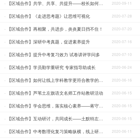
·
【区域合作】共学、共享、共提升——校长如何应对突发事件
2020-09-11
·
【区域合作】《走进思考题》让思维可视化
2020-07-28
·
【区域合作】再相聚，共进步，炎炎夏日挡不住！
2020-07-20
·
【区域合作】深研中考真题，促进素养提升
2020-07-16
·
【区域合作】提升中考复习效力 试卷讲评学问多
2020-07-10
·
【区域合作】学员勤学重研究 专家指导助成长
2020-06-24
·
【区域合作】如何让线上学科教学更符合教学的本质规律
2020-06-16
·
【区域合作】芦苇土左旗语文名师工作站教研活动
2020-06-15
·
【区域合作】学会思维，落实核心素养——蒋守成土左旗小学数学名师工作站线上研修活动纪实
2020-06-15
·
【区域合作】互动研讨，共同成长——土默特左旗臧富仁名校长工作站第五次研修活动
2020-06-15
·
【区域合作】中考数理化复习策略纵横，线上研修收获多！
2020-06-11