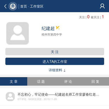
首页
· 工作室区
0
1
关注 |
被关注 |
纪建超
梧州市第四中学
关 注
进入TA的工作室
详细资料 ↓
文 章
话 题
评 论
回 复
不忘初心，牢记使命——纪建超名师工作室廖春红老师上市公开课
0个评论 · 6450次浏览 · 2019-11-26