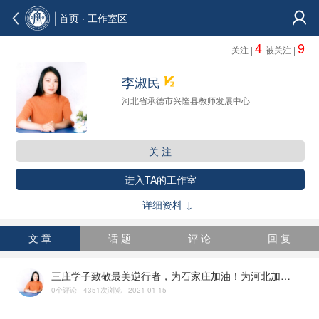
首页
· 工作室区
4
9
关注 |
被关注 |
李淑民
河北省承德市兴隆县教师发展中心
关 注
进入TA的工作室
详细资料 ↓
文 章
话 题
评 论
回 复
三庄学子致敬最美逆行者，为石家庄加油！为河北加油！——李淑民工作室陈会敏团队
0个评论 · 4351次浏览 · 2021-01-15