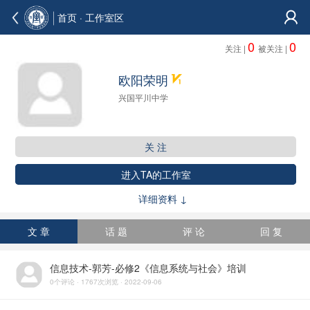
首页
· 工作室区
0
0
关注 |
被关注 |
欧阳荣明
兴国平川中学
关 注
进入TA的工作室
详细资料 ↓
文 章
话 题
评 论
回 复
信息技术-郭芳-必修2《信息系统与社会》培训
0个评论 · 1767次浏览 · 2022-09-06