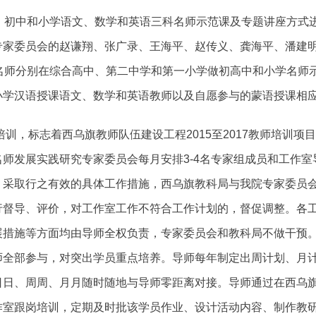
中、初中和小学语文、数学和英语三科名师示范课及专题讲座方式
专家委员会的赵谦翔、张广录、王海平、赵传义、龚海平、潘建
科名师分别在综合高中、第二中学和第一小学做初高中和小学名师
小学汉语授课语文、数学和英语教师以及自愿参与的蒙语授课相
培训，标志着西乌旗教师队伍建设工程2015至2017教师培训
师发展实践研究专家委员会每月安排3-4名专家组成员和工作
，采取行之有效的具体工作措施，西乌旗教科局与我院专家委员
行督导、评价，对工作室工作不符合工作计划的，督促调整。各
展措施等方面均由导师全权负责，专家委员会和教科局不做干预
师全部参与，对突出学员重点培养。导师每年制定出周计划、月
日日、周周、月月随时随地与导师零距离对接。导师通过在西乌
作室跟岗培训，定期及时批该学员作业、设计活动内容、制作教