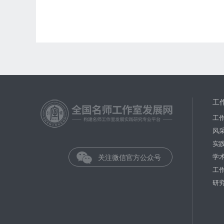
工
工
风
实
学
关注微信官方公众号
工
研