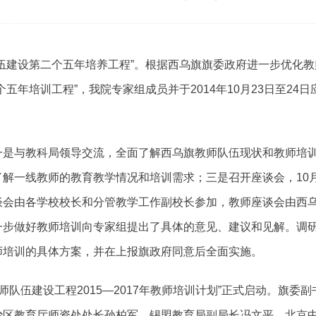
伍建设第二个五年培养工程”。根据西乌旗旗委政府进一步优化
五年培训工程”，我院专家组成员并于2014年10月23日至2
一是与教科局领导交流，全面了解西乌旗教师队伍现状和教师培
解一线教师的教育教学情况和培训需求；三是召开座谈会，10月2
谈会由各学校校长和分管教学工作副校长参加，教师座谈会由西
一步做好教师培训向专家组提出了具体的意见、建议和见解。调
师培训的具体方案，并在上报旗政府同意后全面实施。
乌旗教师队伍建设工程2015—2017年教师培训计划”正式启动。旗
治区教育厅师资处处长孙柏军、锡盟教育局副局长冯文平、北京