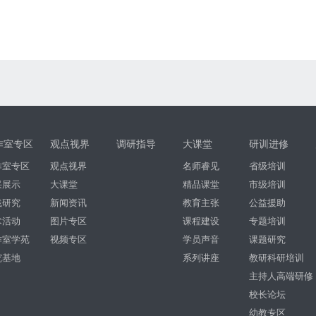
作室专区
观点视界
调研指导
大课堂
研训进修
作室专区
观点视界
名师睿见
省级培训
采展示
大课堂
精品课堂
市级培训
践研究
新闻资讯
教育主张
公益援助
术活动
图片专区
课程建设
专题培训
作室学苑
视频专区
学员声音
课题研究
究基地
系列讲座
教研科研培训
主持人高端研修
校长论坛
幼教专区