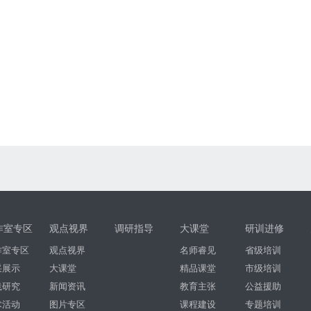
作室专区
观点视界
调研指导
大课堂
研训进修
作室专区
观点视界
名师睿见
省级培训
采展示
大课堂
精品课堂
市级培训
践研究
新闻资讯
教育主张
公益援助
术活动
图片专区
课程建设
专题培训